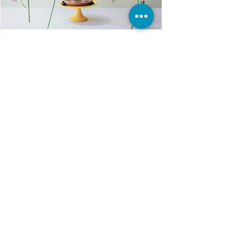
אני אחיה עד גיל 40!!
לפני 5 שבועות הוא הצטרף לקורס אימון לחיים "עכש
אני!" בחור בן 35 מלא רצון, מלא מטרות וגם מלא
פחדים ואמונות שהוא לא יכול... בשיחת ההכרות...