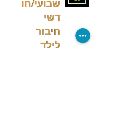
שבועי/חו
דשי
חיבור
לילד
הפנימי
31.7.24