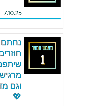
7.10.25
נחתם 
חוזרים
שיתפנו
מרגישי
וגם מד
💖