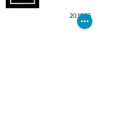
20.10.25
מדיטציה להפוך ליוצר.ת מציאות
-12:02
כתיבה
אינטואיטיבית -
הכול אפשרי -