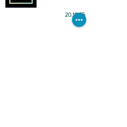
20.10.25
מדיטציה להפוך ליוצר.ת מציאות
-12:02
כתיבה
אינטואיטיבית -
הכול אפשרי -