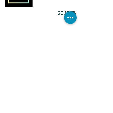
20.10.25
מדיטציה להפוך ליוצר.ת מציאות
-12:02
כתיבה
אינטואיטיבית -
הכול אפשרי -