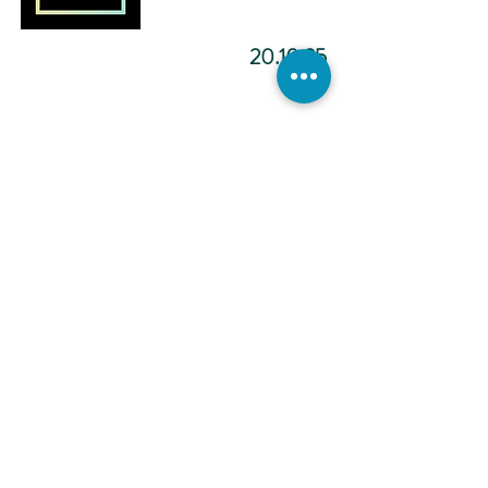
20.10.25
מדיטציה להפוך ליוצר.ת מציאות
-12:02
כתיבה
אינטואיטיבית -
הכול אפשרי -