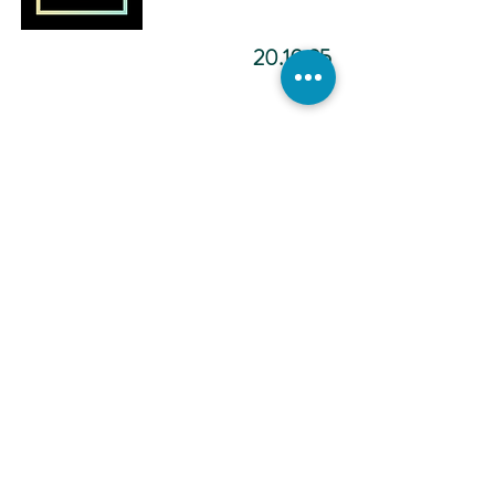
20.10.25
מדיטציה להפוך ליוצר.ת מציאות
-12:02
כתיבה
אינטואיטיבית -
הכול אפשרי -