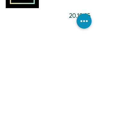
20.10.25
מדיטציה להפוך ליוצר.ת מציאות
-12:02
כתיבה
אינטואיטיבית -
הכול אפשרי -