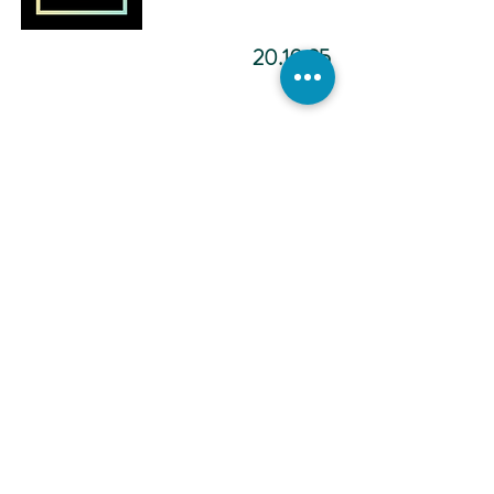
20.10.25
מדיטציה להפוך ליוצר.ת מציאות
-12:02
כתיבה
אינטואיטיבית -
הכול אפשרי -