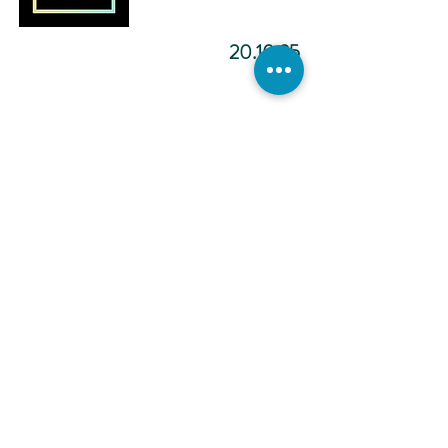
20.10.25
מדיטציה להפוך ליוצר.ת מציאות
-12:02
כתיבה
אינטואיטיבית -
הכול אפשרי -