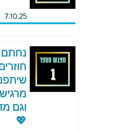
7.10.25
נחתם 
חוזרים
שיתפנו
מרגישי
וגם מד
💖