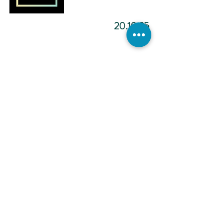
20.10.25
מדיטציה להפוך ליוצר.ת מציאות
-12:02
כתיבה
אינטואיטיבית -
הכול אפשרי -