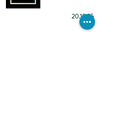
20.10.25
מדיטציה להפוך ליוצר.ת מציאות
-12:02
כתיבה
אינטואיטיבית -
הכול אפשרי -