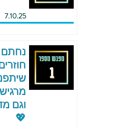
7.10.25
נחתם 
חוזרים
שיתפנו
מרגישי
וגם מד
💖