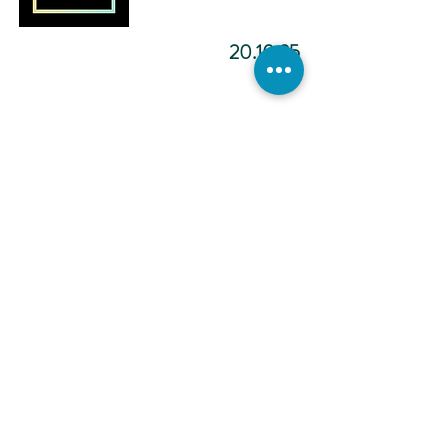
20.10.25
מדיטציה להפוך ליוצר.ת מציאות
-12:02
כתיבה
אינטואיטיבית -
הכול אפשרי -