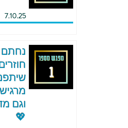
7.10.25
נחתם 
חוזרים
שיתפנו
מרגישי
וגם מד
💖