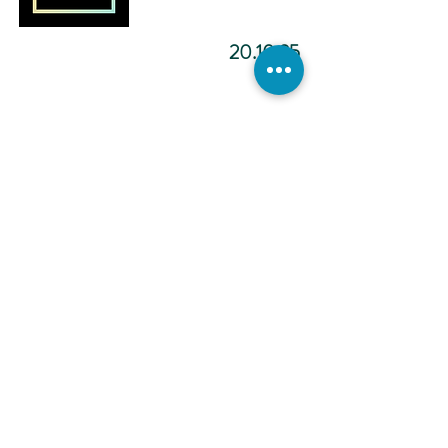
20.10.25
מדיטציה להפוך ליוצר.ת מציאות
-12:02
כתיבה
אינטואיטיבית -
הכול אפשרי -