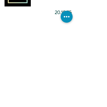
20.10.25
מדיטציה להפוך ליוצר.ת מציאות
-12:02
כתיבה
אינטואיטיבית -
הכול אפשרי -