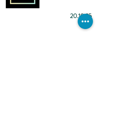
20.10.25
מדיטציה להפוך ליוצר.ת מציאות
-12:02
כתיבה
אינטואיטיבית -
הכול אפשרי -