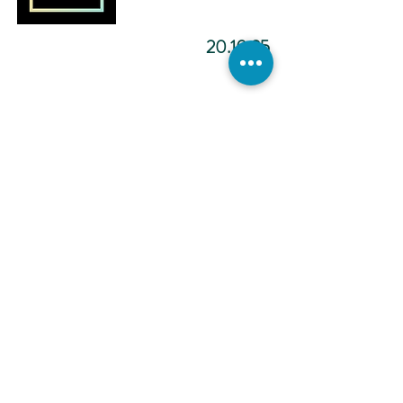
20.10.25
מדיטציה להפוך ליוצר.ת מציאות
-12:02
כתיבה
אינטואיטיבית -
הכול אפשרי -