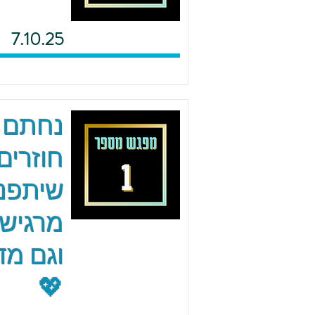
7.10.25
נחתם 
חוזרים
שיתפנו
מרגישי
וגם מד
💖