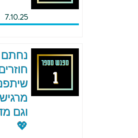
7.10.25
נחתם 
חוזרים
שיתפנו
מרגישי
וגם מד
💖