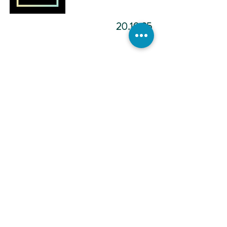
20.10.25
מדיטציה להפוך ליוצר.ת מציאות
-12:02
כתיבה
אינטואיטיבית -
הכול אפשרי -