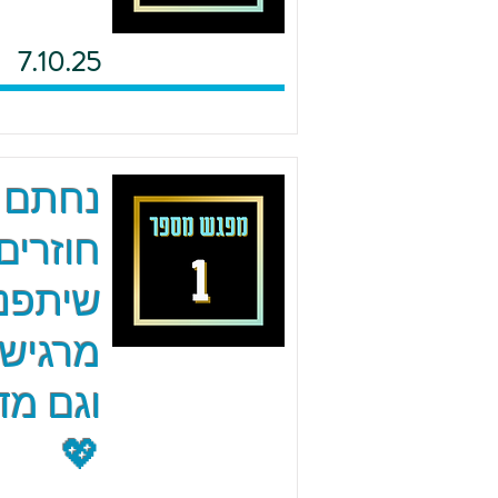
7.10.25
נחתם 
חוזרים
שיתפנו
מרגישי
וגם מד
💖