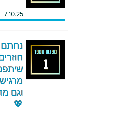
7.10.25
נחתם 
חוזרים
שיתפנו
מרגישי
וגם מד
💖