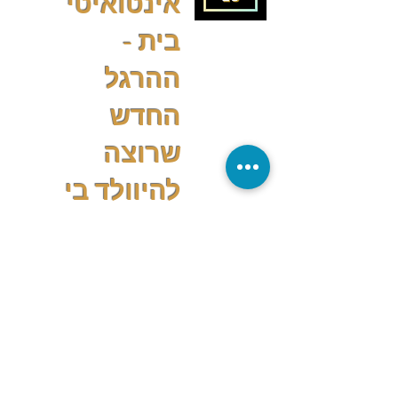
אינטואיטי
בית -
ההרגל
החדש
שרוצה
להיוולד בי
מביא
איתו...
22.4.25