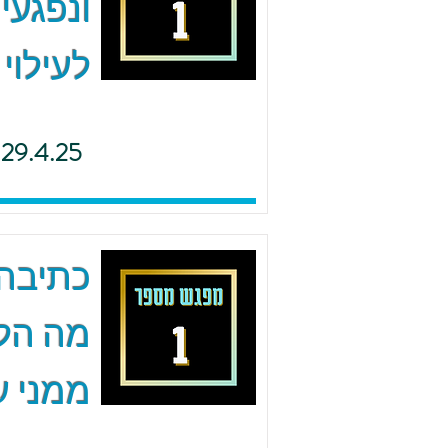
ונפגעי
לעילוי
29.4.25
כתיבה 
מה הל
ממני ע