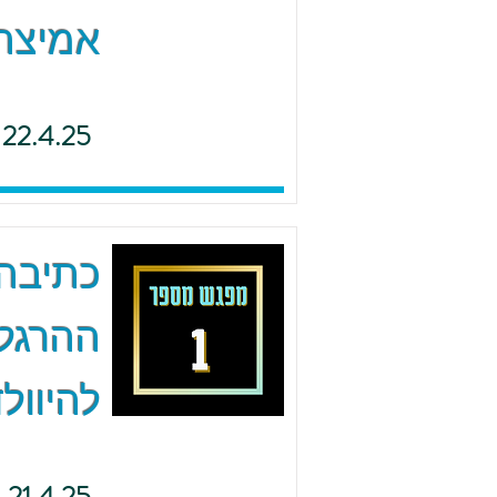
אמיצה 
22.4.25
כתיבה 
ההרגל
להיוולד