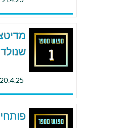
21.4.25
מדיטצי
שנולדת
20.4.25
פותחים