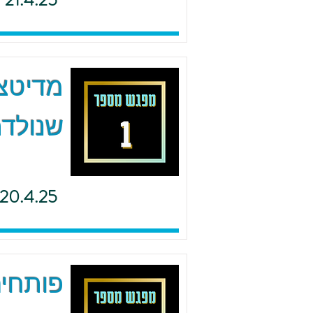
21.4.25
מדיטצי
שנולדת
20.4.25
פותחים