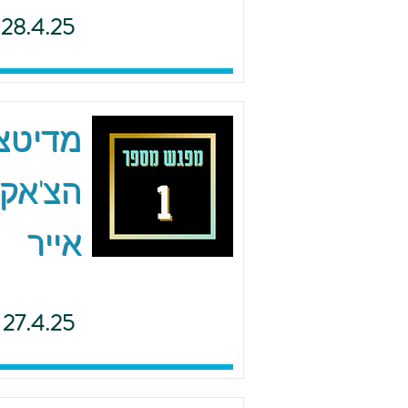
28.4.25
הצ'אקר
אייר
27.4.25