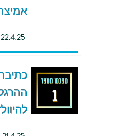
אמיצה 
22.4.25
כתיבה 
ההרגל
להיוולד