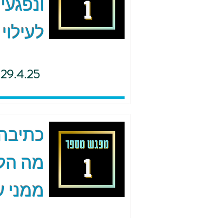
ונפגעי
לעילוי
29.4.25
כתיבה 
מה הל
ממני ע