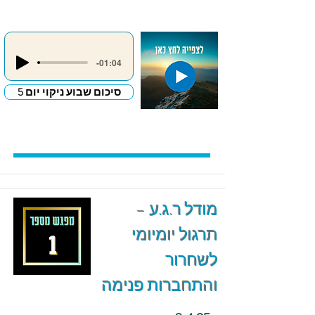
-01:04
סיכום שבוע ניקוי יום 5
מודל ר.ג.ע –
תרגול יומיומי
לשחרור
והתחברות פנימה