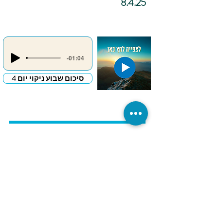
8.4.25
-01:04
סיכום שבוע ניקוי יום 4
כתיבה
אינטואיטיבית –
"מכתב פרידה
לדבר שמעכב