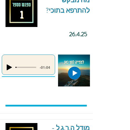
מה מבקש
להתרפא בתוכי?
26.4.25
-01:04
מודל ה.ר.ג.ל -