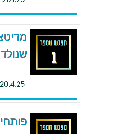
21.4.25
מדיטצי
שנולדת
20.4.25
פותחים