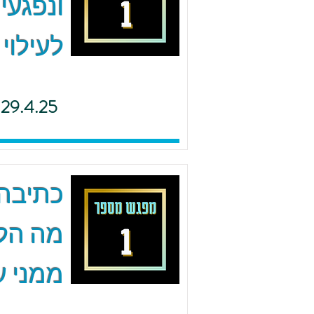
ונפגעי
לעילוי
29.4.25
כתיבה 
מה הל
ממני ע