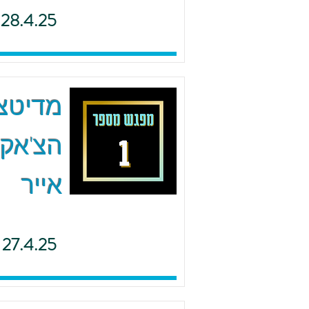
28.4.25
הצ'אקר
אייר
27.4.25