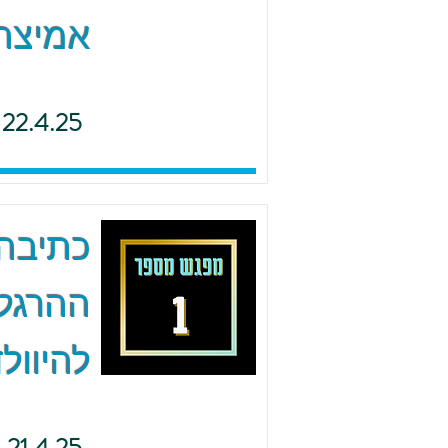
אמיצה 
22.4.25
כתיבה 
ההרגל
להיוולד