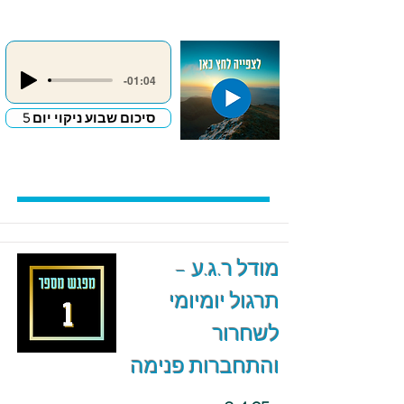
-01:04
סיכום שבוע ניקוי יום 5
מודל ר.ג.ע –
תרגול יומיומי
לשחרור
והתחברות פנימה