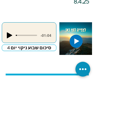
8.4.25
-01:04
סיכום שבוע ניקוי יום 4
כתיבה
אינטואיטיבית –
"מכתב פרידה
לדבר שמעכב