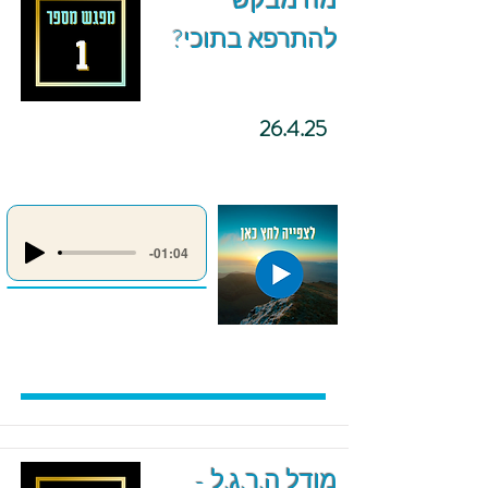
מה מבקש
להתרפא בתוכי?
26.4.25
-01:04
מודל ה.ר.ג.ל -