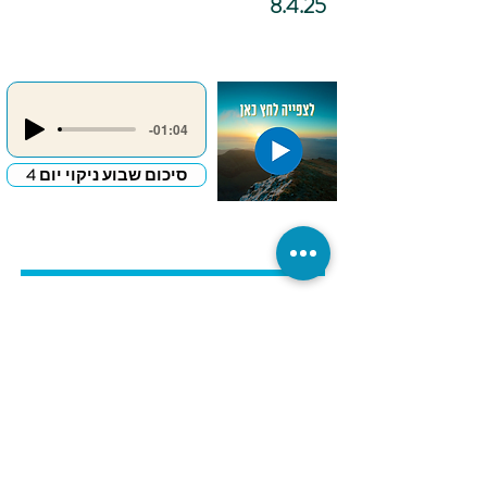
8.4.25
-01:04
סיכום שבוע ניקוי יום 4
כתיבה
אינטואיטיבית –
"מכתב פרידה
לדבר שמעכב