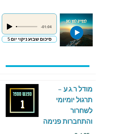
-01:04
סיכום שבוע ניקוי יום 5
מודל ר.ג.ע –
תרגול יומיומי
לשחרור
והתחברות פנימה