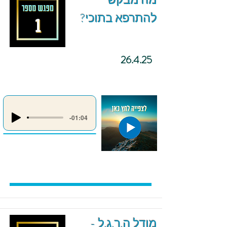
מה מבקש
להתרפא בתוכי?
26.4.25
-01:04
מודל ה.ר.ג.ל -