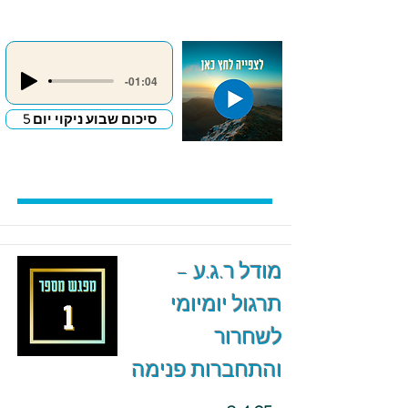
-01:04
סיכום שבוע ניקוי יום 5
מודל ר.ג.ע –
תרגול יומיומי
לשחרור
והתחברות פנימה