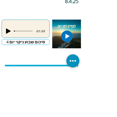
8.4.25
-01:04
סיכום שבוע ניקוי יום 4
כתיבה
אינטואיטיבית –
"מכתב פרידה
לדבר שמעכב