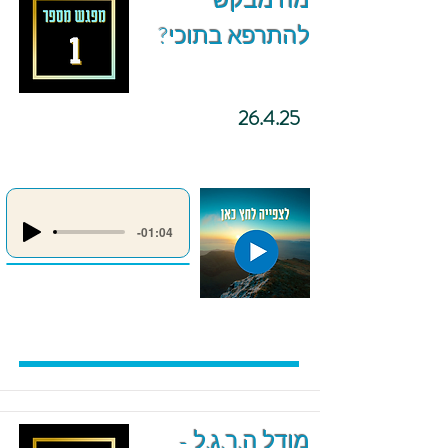
מה מבקש
להתרפא בתוכי?
26.4.25
-01:04
מודל ה.ר.ג.ל -