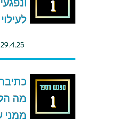
ונפגעי
לעילוי
29.4.25
כתיבה 
מה הל
ממני ע