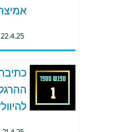
אמיצה 
22.4.25
כתיבה 
ההרגל
להיוולד