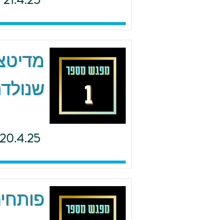
21.4.25
מדיטצי
שנולדת
20.4.25
פותחים