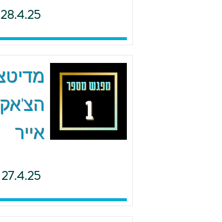
28.4.25
הצ'אקר
אייר
27.4.25