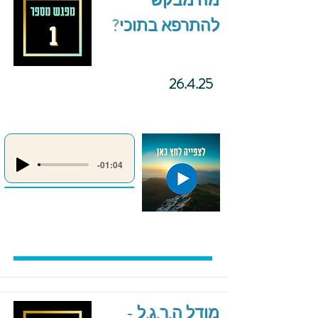
מה מבקש
להתרפא בתוכי?
26.4.25
-01:04
מודל ה.ר.ג.ל -