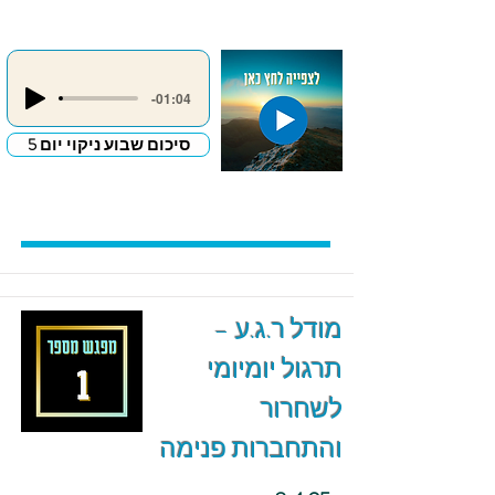
-01:04
סיכום שבוע ניקוי יום 5
מודל ר.ג.ע –
תרגול יומיומי
לשחרור
והתחברות פנימה