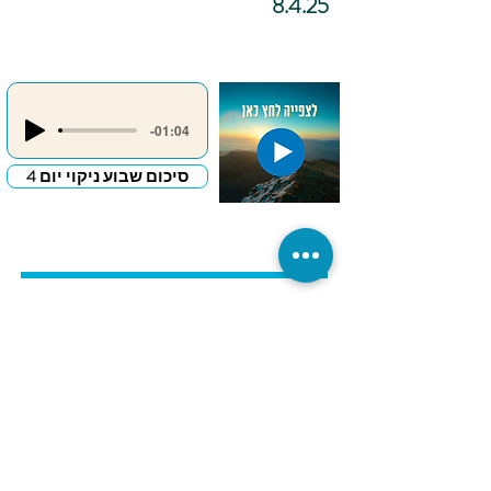
8.4.25
-01:04
סיכום שבוע ניקוי יום 4
כתיבה
אינטואיטיבית –
"מכתב פרידה
לדבר שמעכב