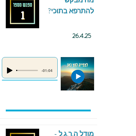
מה מבקש
להתרפא בתוכי?
26.4.25
-01:04
מודל ה.ר.ג.ל -