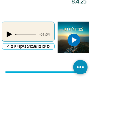
8.4.25
-01:04
סיכום שבוע ניקוי יום 4
כתיבה
אינטואיטיבית –
"מכתב פרידה
לדבר שמעכב