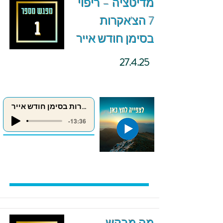
מדיטציה – ריפוי
7 הצ'אקרות
בסימן חודש אייר
27.4.25
ריפוי 7 הצ'אקרות בסימן חודש אייר
-13:36