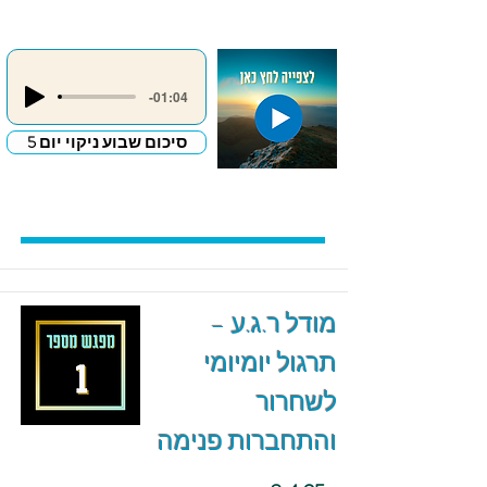
-01:04
סיכום שבוע ניקוי יום 5
מודל ר.ג.ע –
תרגול יומיומי
לשחרור
והתחברות פנימה