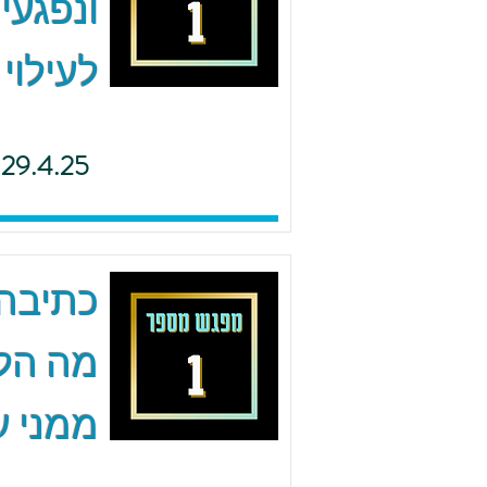
ונפגעי
לעילוי
29.4.25
כתיבה 
מה הל
ממני ע