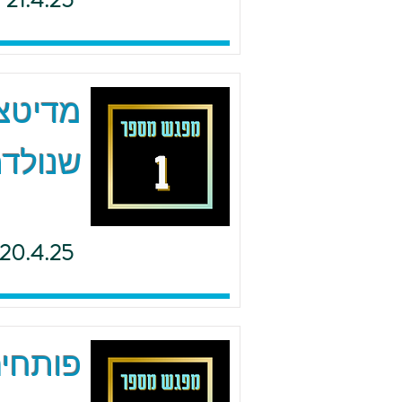
21.4.25
מדיטצי
שנולדת
20.4.25
פותחים