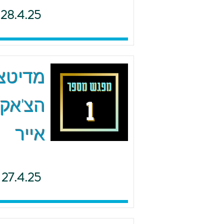
28.4.25
הצ'אקר
אייר
27.4.25