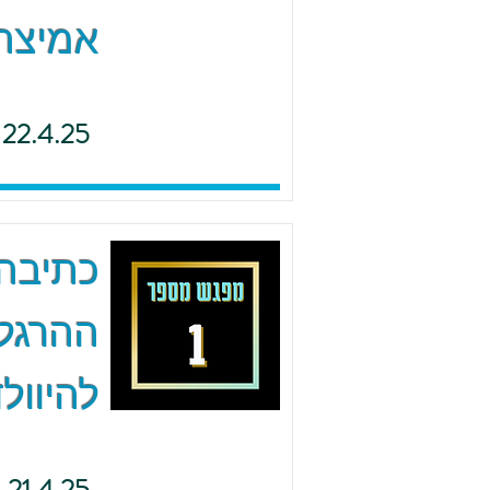
אמיצה 
22.4.25
כתיבה 
ההרגל
להיוולד