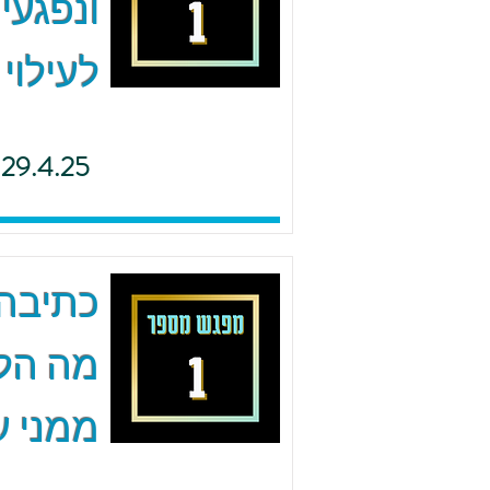
ונפגעי
לעילוי
29.4.25
כתיבה 
מה הל
ממני ע