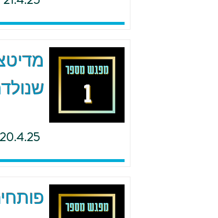
21.4.25
מדיטצי
שנולדת
20.4.25
פותחים