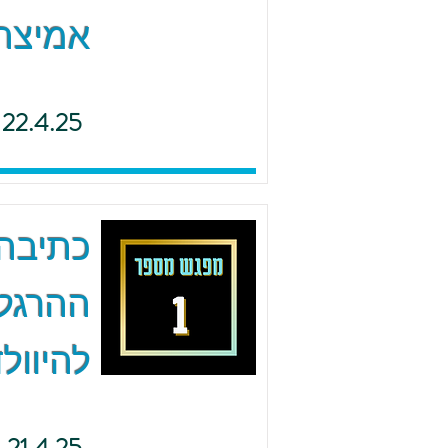
אמיצה 
22.4.25
כתיבה 
ההרגל
להיוולד