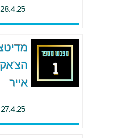
28.4.25
הצ'אקר
אייר
27.4.25