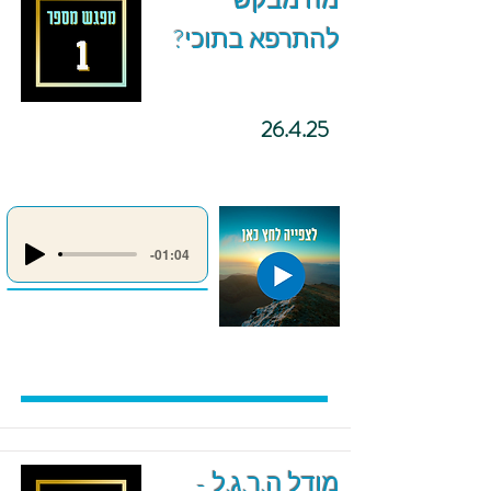
מה מבקש
להתרפא בתוכי?
26.4.25
-01:04
מודל ה.ר.ג.ל -