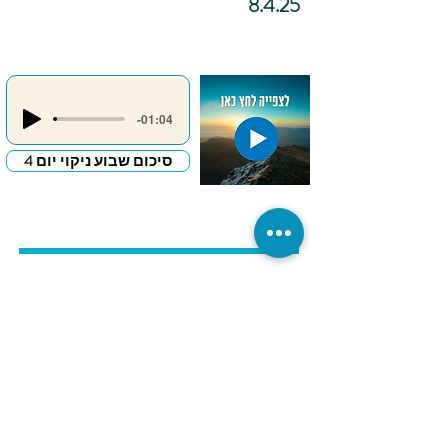
8.4.25
-01:04
סיכום שבוע ניקוי יום 4
כתיבה
אינטואיטיבית –
"מכתב פרידה
לדבר שמעכב