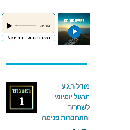
-01:04
סיכום שבוע ניקוי יום 5
מודל ר.ג.ע –
תרגול יומיומי
לשחרור
והתחברות פנימה