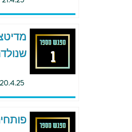
21.4.25
מדיטצי
שנולדת
20.4.25
פותחים