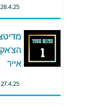
28.4.25
הצ'אקר
אייר
27.4.25