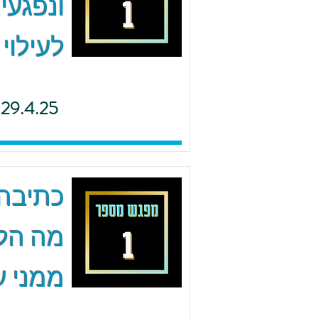
ונפגעי
לעילוי
29.4.25
כתיבה 
מה הל
ממני ע