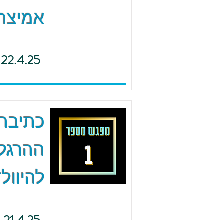
אמיצה 
22.4.25
כתיבה 
ההרגל
להיוולד