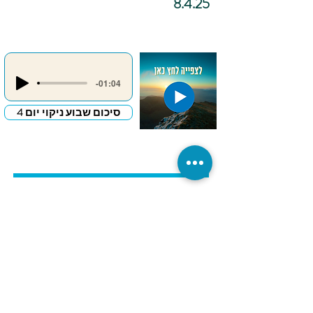
8.4.25
-01:04
סיכום שבוע ניקוי יום 4
כתיבה
אינטואיטיבית –
"מכתב פרידה
לדבר שמעכב