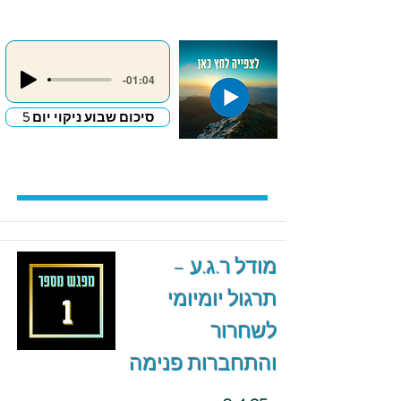
-01:04
סיכום שבוע ניקוי יום 5
מודל ר.ג.ע –
תרגול יומיומי
לשחרור
והתחברות פנימה