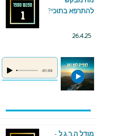
מה מבקש
להתרפא בתוכי?
26.4.25
-01:04
מודל ה.ר.ג.ל -