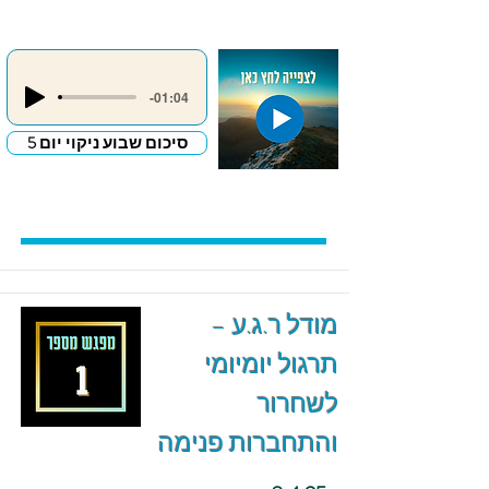
-01:04
סיכום שבוע ניקוי יום 5
מודל ר.ג.ע –
תרגול יומיומי
לשחרור
והתחברות פנימה