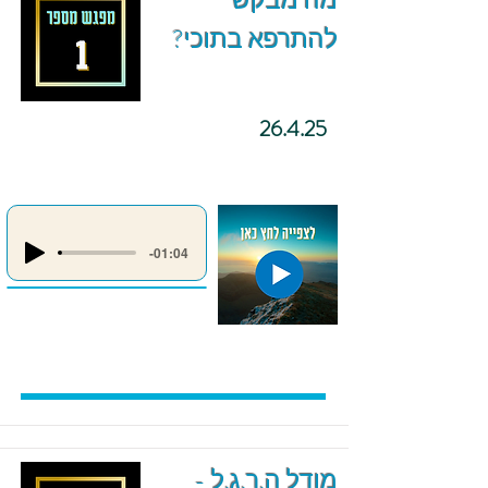
מה מבקש
להתרפא בתוכי?
26.4.25
-01:04
מודל ה.ר.ג.ל -