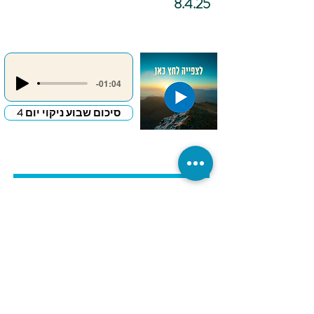
8.4.25
-01:04
סיכום שבוע ניקוי יום 4
כתיבה
אינטואיטיבית –
"מכתב פרידה
לדבר שמעכב