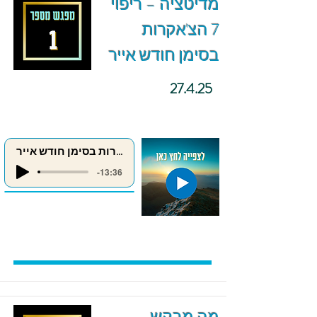
מדיטציה – ריפוי
7 הצ'אקרות
בסימן חודש אייר
27.4.25
ריפוי 7 הצ'אקרות בסימן חודש אייר
-13:36