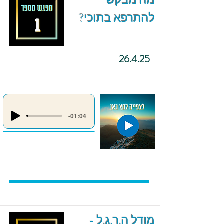
מה מבקש
להתרפא בתוכי?
26.4.25
-01:04
מודל ה.ר.ג.ל -