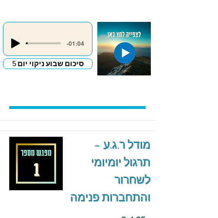
-01:04
סיכום שבוע ניקוי יום 5
מודל ר.ג.ע –
תרגול יומיומי
לשחרור
והתחברות פנימה