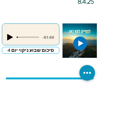
8.4.25
-01:04
סיכום שבוע ניקוי יום 4
כתיבה
אינטואיטיבית –
"מכתב פרידה
לדבר שמעכב