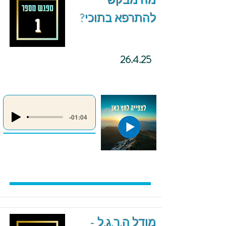
מה מבקש
להתרפא בתוכי?
26.4.25
-01:04
מודל ה.ר.ג.ל -