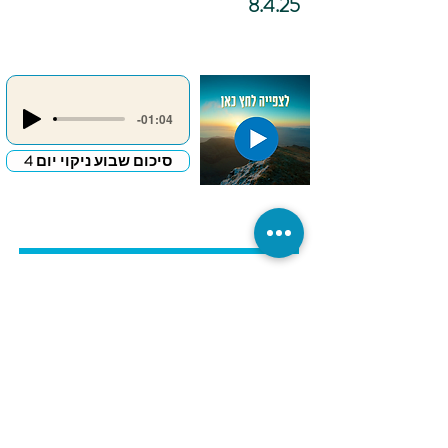
8.4.25
-01:04
סיכום שבוע ניקוי יום 4
כתיבה
אינטואיטיבית –
"מכתב פרידה
לדבר שמעכב