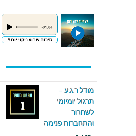
-01:04
סיכום שבוע ניקוי יום 5
מודל ר.ג.ע –
תרגול יומיומי
לשחרור
והתחברות פנימה