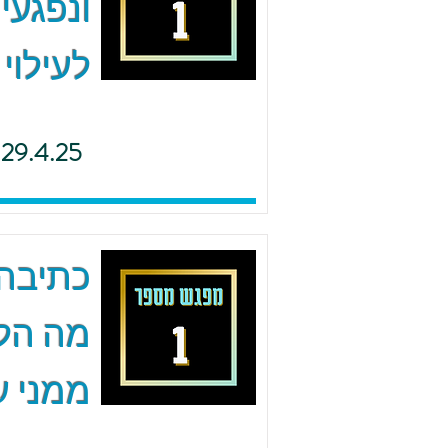
ונפגעי
לעילוי
29.4.25
כתיבה 
מה הל
ממני ע