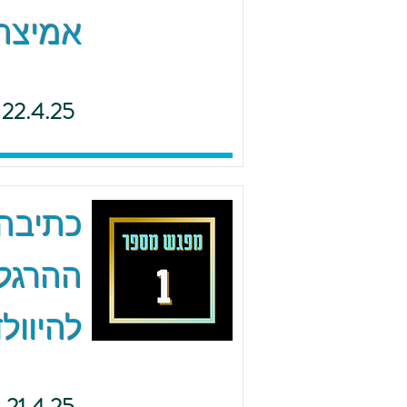
אמיצה 
22.4.25
כתיבה 
ההרגל
להיוולד