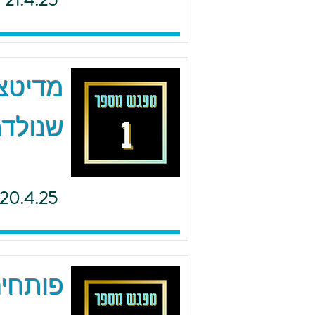
21.4.25
מדיטצי
שנולדת
20.4.25
פותחים