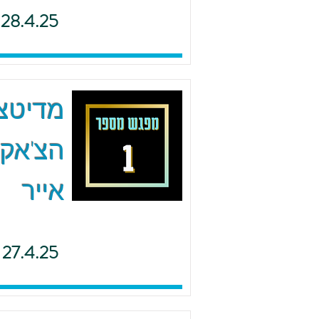
28.4.25
הצ'אקר
אייר
27.4.25