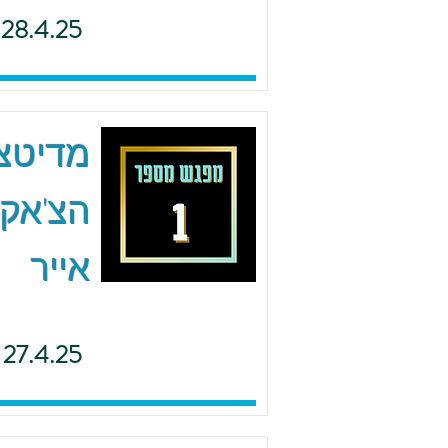
28.4.25
הצ'אקר
אייר
27.4.25