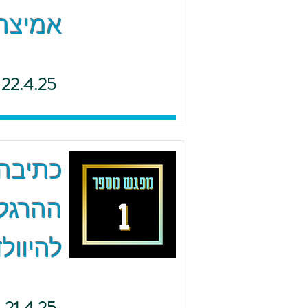
אמיצה 
22.4.25
כתיבה 
ההרגל
להיוולד