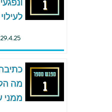
ונפגעי
לעילוי
29.4.25
כתיבה 
מה הל
ממני ע