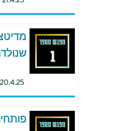
21.4.25
מדיטצי
שנולדת
20.4.25
פותחים