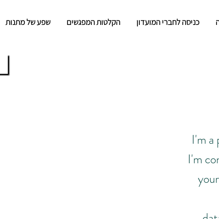
כניסה לחברי המועדון
הקלטות המפגשים
שפע של מתנות
ח
I'm a
I'm co
your
dat