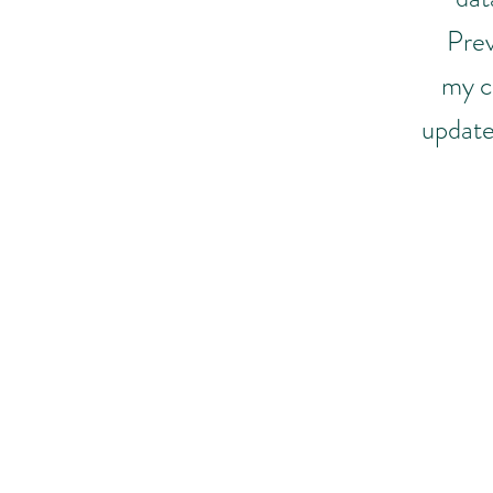
Prev
my c
update