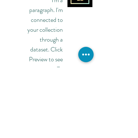
I'm a
paragraph. I'm
connected to
your collection
through a
dataset. Click
Preview to see
my content. To
update me, go
to the Data
Manager.