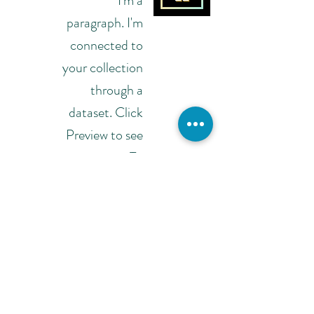
I'm a
paragraph. I'm
connected to
your collection
through a
dataset. Click
Preview to see
my content. To
update me, go
to the Data
Manager.